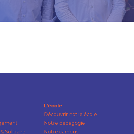
L’école
Découvrir notre école
agement
Notre pédagogie
& Solidaire
Notre campus