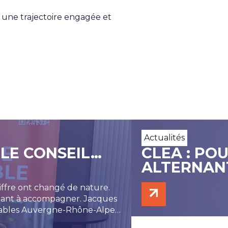
 une trajectoire engagée et
Actualités
 LE CONSEIL…
CLEA : PO
ALTERNAN
hiffre ont changé de nature.
igeant à accompagner. Jacques
tables Auvergne-Rhône-Alpes,