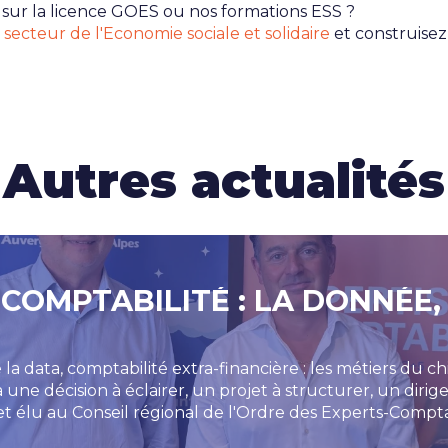
 sur la licence GOES ou nos formations ESS ?
 secteur de l'Economie sociale et solidaire
et construisez
Autres actualités
 COMPTABILITÉ : LA DONNÉE,
la data, comptabilité extra-financière : les métiers du c
a une décision à éclairer, un projet à structurer, un dir
t élu au Conseil régional de l'Ordre des Experts-Comp
evenue centrale dans la profession.