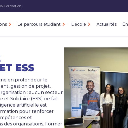
ON
Formation
ons
Le parcours étudiant
L'école
Actualités
En
E
 ET ESS
forme en profondeur le
nt, gestion de projet,
organisation : aucun secteur
 et Solidaire (ESS) ne fait
igence artificielle est
ormation pour renforcer
compétences et
s des organisations. Former