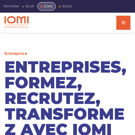
IRUP
IOMI
IRON
Nos écoles
Entreprise
ENTREPRISES,
FORMEZ,
RECRUTEZ,
TRANSFORME
Z AVEC IOMI