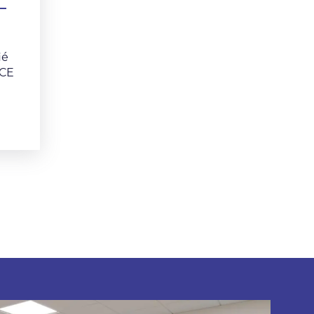
–
ié
NCE