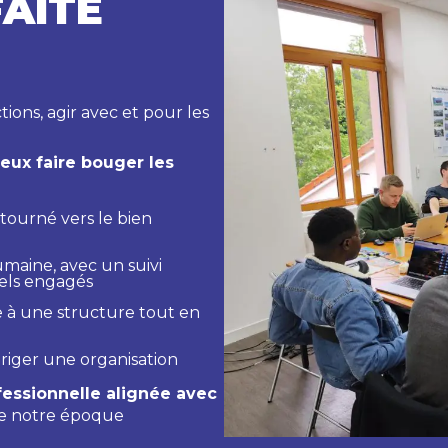
FAITE
tions, agir avec et pour les
eux faire bouger les
tourné vers le bien
umaine, avec un suivi
nels engagés
e à une structure tout en
iriger une organisation
ofessionnelle alignée avec
de notre époque