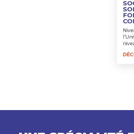
SO
SOL
FO
CO
Nive
l’Un
nive
DÉC