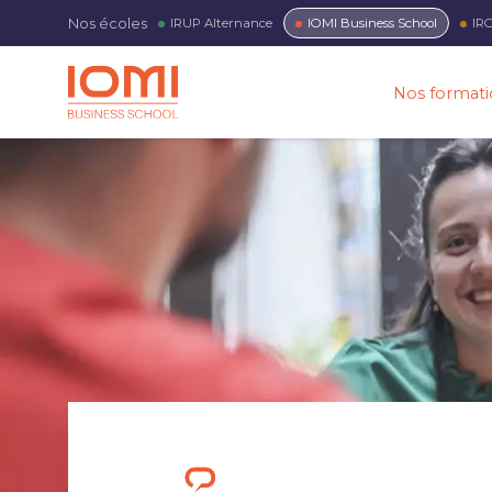
Nos écoles
IRUP
Alternance
IOMI
Business School
IR
Nos formati